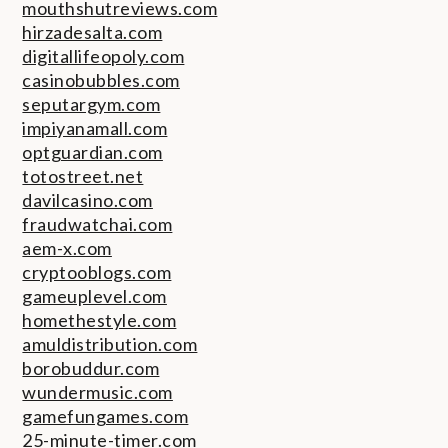
mouthshutreviews.com
hirzadesalta.com
digitallifeopoly.com
casinobubbles.com
seputargym.com
impiyanamall.com
optguardian.com
totostreet.net
davilcasino.com
fraudwatchai.com
aem-x.com
cryptooblogs.com
gameuplevel.com
homethestyle.com
amuldistribution.com
borobuddur.com
wundermusic.com
gamefungames.com
25-minute-timer.com