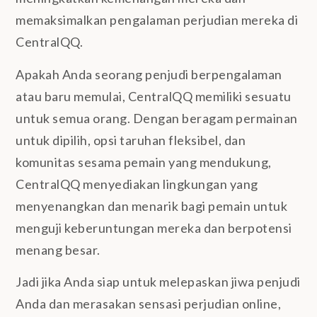
memaksimalkan pengalaman perjudian mereka di
CentralQQ.
Apakah Anda seorang penjudi berpengalaman
atau baru memulai, CentralQQ memiliki sesuatu
untuk semua orang. Dengan beragam permainan
untuk dipilih, opsi taruhan fleksibel, dan
komunitas sesama pemain yang mendukung,
CentralQQ menyediakan lingkungan yang
menyenangkan dan menarik bagi pemain untuk
menguji keberuntungan mereka dan berpotensi
menang besar.
Jadi jika Anda siap untuk melepaskan jiwa penjudi
Anda dan merasakan sensasi perjudian online,