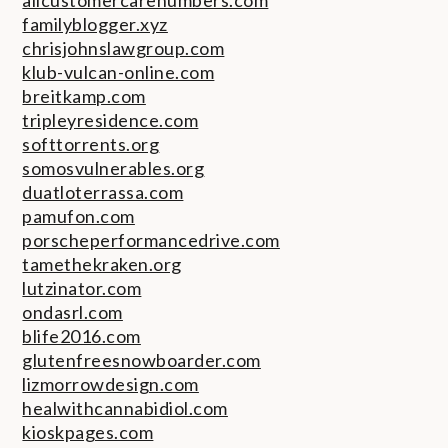
allcustomercarenumbers.com
familyblogger.xyz
chrisjohnslawgroup.com
klub-vulcan-online.com
breitkamp.com
tripleyresidence.com
softtorrents.org
somosvulnerables.org
duatloterrassa.com
pamufon.com
porscheperformancedrive.com
tamethekraken.org
lutzinator.com
ondasrl.com
blife2016.com
glutenfreesnowboarder.com
lizmorrowdesign.com
healwithcannabidiol.com
kioskpages.com