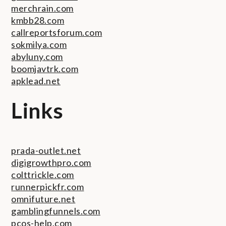
merchrain.com
kmbb28.com
callreportsforum.com
sokmilya.com
abyluny.com
boomjavtrk.com
apklead.net
Links
prada-outlet.net
digigrowthpro.com
colttrickle.com
runnerpickfr.com
omnifuture.net
gamblingfunnels.com
pcos-help.com