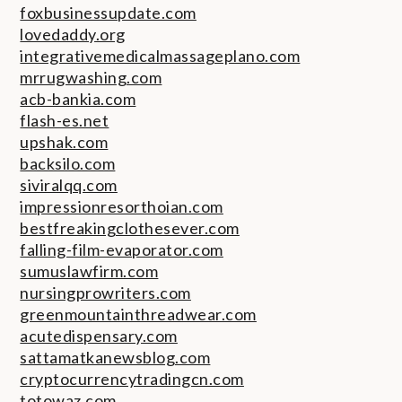
foxbusinessupdate.com
lovedaddy.org
integrativemedicalmassageplano.com
mrrugwashing.com
acb-bankia.com
flash-es.net
upshak.com
backsilo.com
siviralqq.com
impressionresorthoian.com
bestfreakingclothesever.com
falling-film-evaporator.com
sumuslawfirm.com
nursingprowriters.com
greenmountainthreadwear.com
acutedispensary.com
sattamatkanewsblog.com
cryptocurrencytradingcn.com
totowaz.com