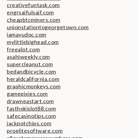
creativefuntask.com
engrsaifulsaif.com
cheapbtcminers.com
unionstationtogeorgetown.com
iamayudoc.com
mylittlebighead.com
freealot.com
asahiweekly.com
supercleanut.com
bedandbicycle.com
heraldcalifornia.com
graphicmonkeys.com
gamepixies.com
drawneastart.com
fasthokislot88.com
safecasinotips.com
jackpotchips.com
proelitesoftware.com