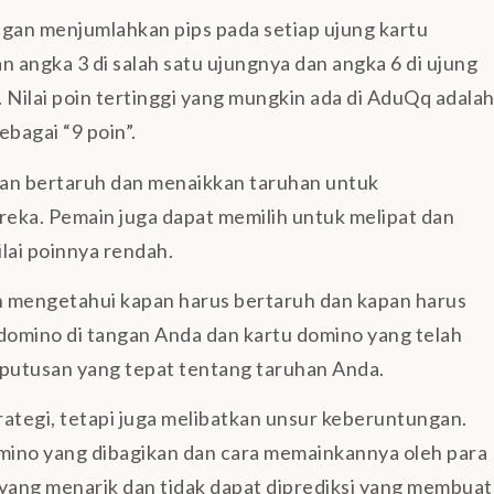
ngan menjumlahkan pips pada setiap ujung kartu
 angka 3 di salah satu ujungnya dan angka 6 di ujung
 9. Nilai poin tertinggi yang mungkin ada di AduQq adala
ebagai “9 poin”.
ran bertaruh dan menaikkan taruhan untuk
ereka. Pemain juga dapat memilih untuk melipat dan
lai poinnya rendah.
h mengetahui kapan harus bertaruh dan kapan harus
domino di tangan Anda dan kartu domino yang telah
putusan yang tepat tentang taruhan Anda.
ategi, tetapi juga melibatkan unsur keberuntungan.
omino yang dibagikan dan cara memainkannya oleh para
yang menarik dan tidak dapat diprediksi yang membuat