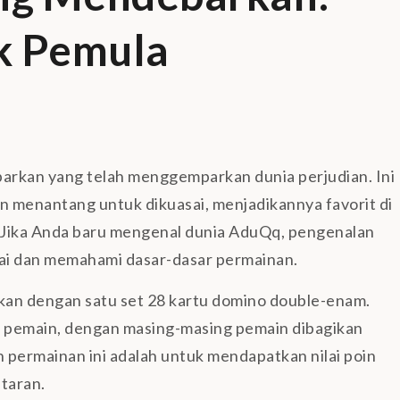
k Pemula
rkan yang telah menggemparkan dunia perjudian. Ini
n menantang untuk dikuasai, menjadikannya favorit di
Jika Anda baru mengenal dunia AduQq, pengenalan
ai dan memahami dasar-dasar permainan.
an dengan satu set 28 kartu domino double-enam.
 8 pemain, dengan masing-masing pemain dibagikan
 permainan ini adalah untuk mendapatkan nilai poin
utaran.