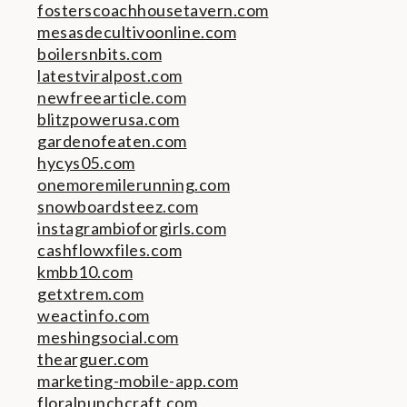
fosterscoachhousetavern.com
mesasdecultivoonline.com
boilersnbits.com
latestviralpost.com
newfreearticle.com
blitzpowerusa.com
gardenofeaten.com
hycys05.com
onemoremilerunning.com
snowboardsteez.com
instagrambioforgirls.com
cashflowxfiles.com
kmbb10.com
getxtrem.com
weactinfo.com
meshingsocial.com
thearguer.com
marketing-mobile-app.com
floralpunchcraft.com