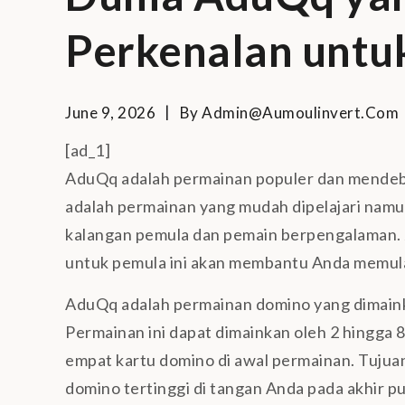
Perkenalan untu
June 9, 2026
By
Admin@aumoulinvert.com
[ad_1]
AduQq adalah permainan populer dan mendeba
adalah permainan yang mudah dipelajari namu
kalangan pemula dan pemain berpengalaman. 
untuk pemula ini akan membantu Anda memul
AduQq adalah permainan domino yang dimaink
Permainan ini dapat dimainkan oleh 2 hingga
empat kartu domino di awal permainan. Tujuan
domino tertinggi di tangan Anda pada akhir p