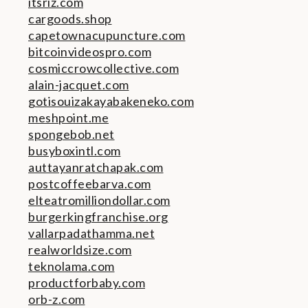
itsriz.com
cargoods.shop
capetownacupuncture.com
bitcoinvideospro.com
cosmiccrowcollective.com
alain-jacquet.com
gotisouizakayabakeneko.com
meshpoint.me
spongebob.net
busyboxintl.com
auttayanratchapak.com
postcoffeebarva.com
elteatromilliondollar.com
burgerkingfranchise.org
vallarpadathamma.net
realworldsize.com
teknolama.com
productforbaby.com
orb-z.com