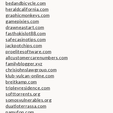
bedandbicycle.com
heraldcalifornia.com
graphicmonkeys.com
gamepixies.com
drawneastart.com
fasthokislot88.com
safecasinotips.com
jackpotchips.com
proelitesoftware.com
allcustomercarenumbers.com
familyblogger.xyz
chrisjohnslawgroup.com
klub-vulcan-online.com
breitkamp.com
tripleyresidence.com
softtorrents.org
somosvulnerables.org
duatloterrassa.com
pamufon.com