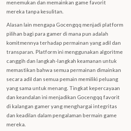
menemukan dan memainkan game favorit
mereka tanpa kesulitan.
Alasan lain mengapa Gocengqq menjadi platform
pilihan bagi para gamer di mana pun adalah
komitmennya terhadap permainan yang adil dan
transparan. Platform ini menggunakan algoritme
canggih dan langkah-langkah keamanan untuk
memastikan bahwa semua permainan dimainkan
secara adil dan semua pemain memiliki peluang
yang sama untuk menang. Tingkat kepercayaan
dan keandalan ini menjadikan Gocengqq favorit
di kalangan gamer yang menghargai integritas
dan keadilan dalam pengalaman bermain game
mereka.