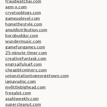
fraudwatchai.com
aem-x.com
cryptooblogs.com
gameuplevel.com
homethestyle.com
amuldistribution.com
borobuddur.com
wundermusic.com
gamefungames.com
25-minute-timer.com
creativefuntask.com
engrsaifulsaif.com
cheapbtcminers.com
unionstationtogeorgetown.com
iamayudoc.com
mylittlebighead.com
freealot.com
asahiweekly.com
supercleanut.com