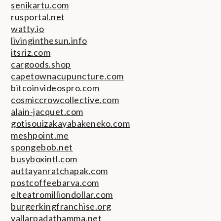
senikartu.com
rusportal.net
watty.io
livinginthesun.info
itsriz.com
cargoods.shop
capetownacupuncture.com
bitcoinvideospro.com
cosmiccrowcollective.com
alain-jacquet.com
gotisouizakayabakeneko.com
meshpoint.me
spongebob.net
busyboxintl.com
auttayanratchapak.com
postcoffeebarva.com
elteatromilliondollar.com
burgerkingfranchise.org
vallarpadathamma.net