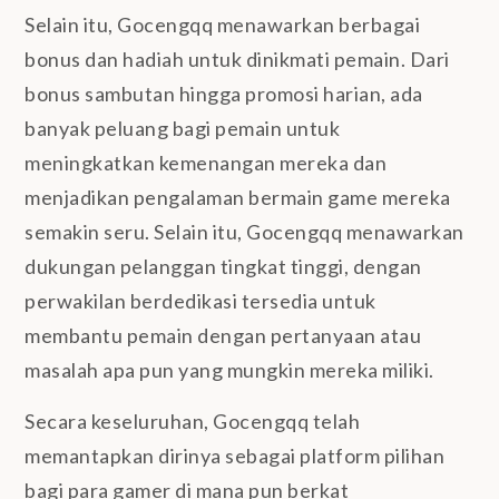
Selain itu, Gocengqq menawarkan berbagai
bonus dan hadiah untuk dinikmati pemain. Dari
bonus sambutan hingga promosi harian, ada
banyak peluang bagi pemain untuk
meningkatkan kemenangan mereka dan
menjadikan pengalaman bermain game mereka
semakin seru. Selain itu, Gocengqq menawarkan
dukungan pelanggan tingkat tinggi, dengan
perwakilan berdedikasi tersedia untuk
membantu pemain dengan pertanyaan atau
masalah apa pun yang mungkin mereka miliki.
Secara keseluruhan, Gocengqq telah
memantapkan dirinya sebagai platform pilihan
bagi para gamer di mana pun berkat