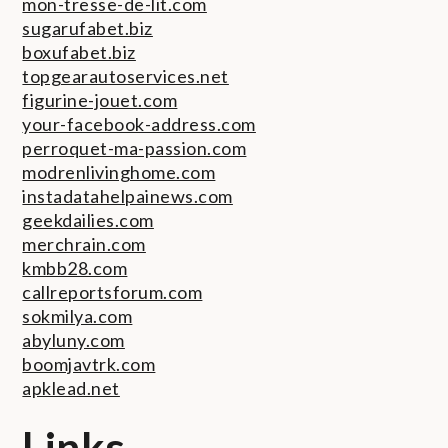
mon-tresse-de-lit.com
sugarufabet.biz
boxufabet.biz
topgearautoservices.net
figurine-jouet.com
your-facebook-address.com
perroquet-ma-passion.com
modrenlivinghome.com
instadatahelpainews.com
geekdailies.com
merchrain.com
kmbb28.com
callreportsforum.com
sokmilya.com
abyluny.com
boomjavtrk.com
apklead.net
Links