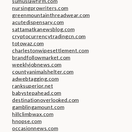
sumuslawfirm.com
nursingprowriters.com
greenmountainthreadwear.com
acutedispensary.com
sattamatkanewsblog.com
cryptocurrencytradingcn.com
totowaz.com
charlestonwipesettlement.com
brandfollowmarket.com
weeklyjobnews.com
countyanimalshelter.com
adwebtagging.com
ranksuperior.net
babystepahead.com
destinationoverlooked.com
gamblingamount.com
hillclimbwax.com
hnopse.com
occasionnews.com