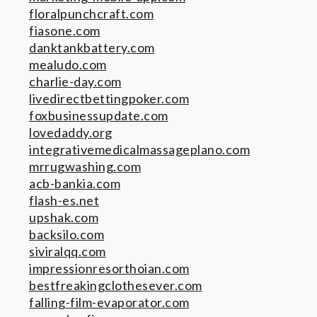
floralpunchcraft.com
fiasone.com
danktankbattery.com
mealudo.com
charlie-day.com
livedirectbettingpoker.com
foxbusinessupdate.com
lovedaddy.org
integrativemedicalmassageplano.com
mrrugwashing.com
acb-bankia.com
flash-es.net
upshak.com
backsilo.com
siviralqq.com
impressionresorthoian.com
bestfreakingclothesever.com
falling-film-evaporator.com