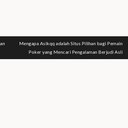
kan
Mengapa Asikqq adalah Situs Pilihan bagi Pemain
Poker yang Mencari Pengalaman Berjudi Asli