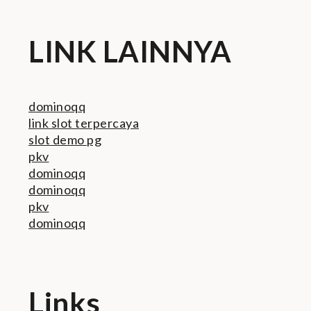
LINK LAINNYA
dominoqq
link slot terpercaya
slot demo pg
pkv
dominoqq
,
dominoqq
pkv
dominoqq
Links