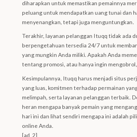
diharapkan untuk memastikan pemainnya mera
peluang untuk mendapatkan uang tunai dan ha
menyenangkan, tetapi juga menguntungkan.
Terakhir, layanan pelanggan Ituqq tidak ada
berpengetahuan tersedia 24/7 untuk memban
yang mungkin Anda miliki. Apakah Anda meme
tentang promosi, atau hanya ingin mengobrol,
Kesimpulannya, Ituqq harus menjadi situs per
yang luas, komitmen terhadap permainan yang
melimpah, serta layanan pelanggan terbaik. D
heran mengapa banyak pemain yang menganggap
hari ini dan lihat sendiri mengapa ini adalah
online Anda.
[ad_2]