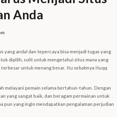
han Anda
om
s yang andal dan tepercaya bisa menjadi tugas yang
uk dipilih, sulit untuk mengetahui situs mana yang
terbesar untuk menang besar. Itu sebabnya Ituqq
telah melayani pemain selama bertahun-tahun. Dengan
ggan yang sangat baik, dan beragam permainan untuk
siapa pun yang ingin mendapatkan pengalaman perjudian