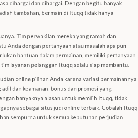
sa dihargai dan dihargai. Dengan begitu banyak
diah tambahan, bermain di Ituqq tidak hanya
 duanya. Tim perwakilan mereka yang ramah dan
tu Anda dengan pertanyaan atau masalah apa pun
rlukan bantuan dalam permainan, memiliki pertanyaan
 tim layanan pelanggan Ituqq selalu siap membantu.
judian online pilihan Anda karena variasi permainannya
 adil dan keamanan, bonus dan promosi yang
engan banyaknya alasan untuk memilih Ituqq, tidak
nya sebagai situs judi online terbaik. Cobalah Ituqq
 pilihan sempurna untuk semua kebutuhan perjudian