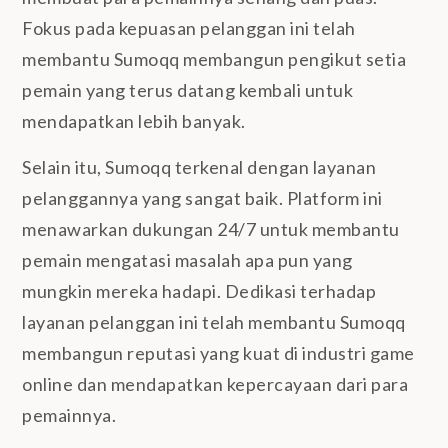
Fokus pada kepuasan pelanggan ini telah
membantu Sumoqq membangun pengikut setia
pemain yang terus datang kembali untuk
mendapatkan lebih banyak.
Selain itu, Sumoqq terkenal dengan layanan
pelanggannya yang sangat baik. Platform ini
menawarkan dukungan 24/7 untuk membantu
pemain mengatasi masalah apa pun yang
mungkin mereka hadapi. Dedikasi terhadap
layanan pelanggan ini telah membantu Sumoqq
membangun reputasi yang kuat di industri game
online dan mendapatkan kepercayaan dari para
pemainnya.