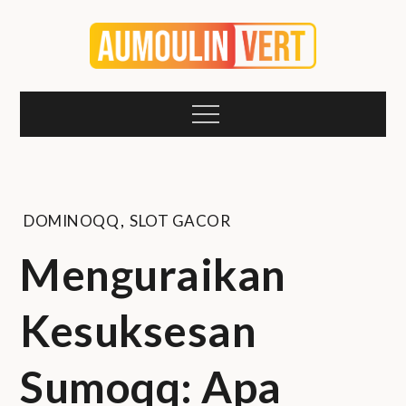
Skip
to
content
Mengenal Bonus
Mengapa permainan judi online diharamkan?
Padahal sebutan judi itu luas dan bahkan dilakukan
Menu
di bidang lain yang tidak dipanggil dengan sebutan
dan Promosi di
judi.
Dunia Judi Online
DOMINOQQ
,
SLOT GACOR
Menguraikan
Kesuksesan
Sumoqq: Apa