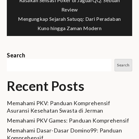
Post
Rasakan Sensasi Poker di JaguarQQ: Sebuah
Review
navigation
Mengungkap Sejarah Satuqq: Dari Peradaban
Kuno hingga Zaman Modern
Search
Search
Recent Posts
Memahami PKV: Panduan Komprehensif
Asuransi Kesehatan Swasta di Jerman
Memahami PKV Games: Panduan Komprehensif
Memahami Dasar-Dasar Domino99: Panduan
Komprehensif