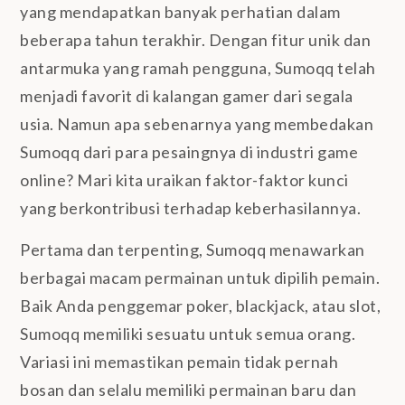
yang mendapatkan banyak perhatian dalam
beberapa tahun terakhir. Dengan fitur unik dan
antarmuka yang ramah pengguna, Sumoqq telah
menjadi favorit di kalangan gamer dari segala
usia. Namun apa sebenarnya yang membedakan
Sumoqq dari para pesaingnya di industri game
online? Mari kita uraikan faktor-faktor kunci
yang berkontribusi terhadap keberhasilannya.
Pertama dan terpenting, Sumoqq menawarkan
berbagai macam permainan untuk dipilih pemain.
Baik Anda penggemar poker, blackjack, atau slot,
Sumoqq memiliki sesuatu untuk semua orang.
Variasi ini memastikan pemain tidak pernah
bosan dan selalu memiliki permainan baru dan