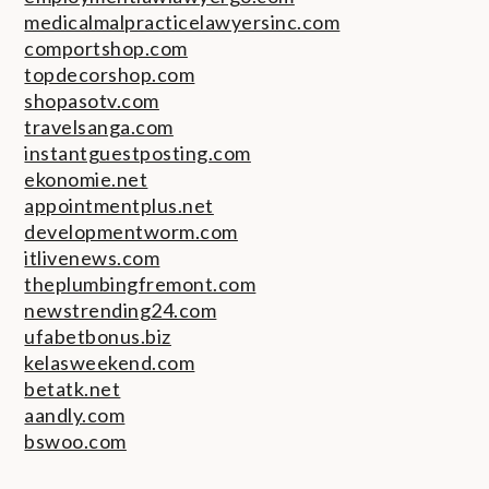
medicalmalpracticelawyersinc.com
comportshop.com
topdecorshop.com
shopasotv.com
travelsanga.com
instantguestposting.com
ekonomie.net
appointmentplus.net
developmentworm.com
itlivenews.com
theplumbingfremont.com
newstrending24.com
ufabetbonus.biz
kelasweekend.com
betatk.net
aandly.com
bswoo.com