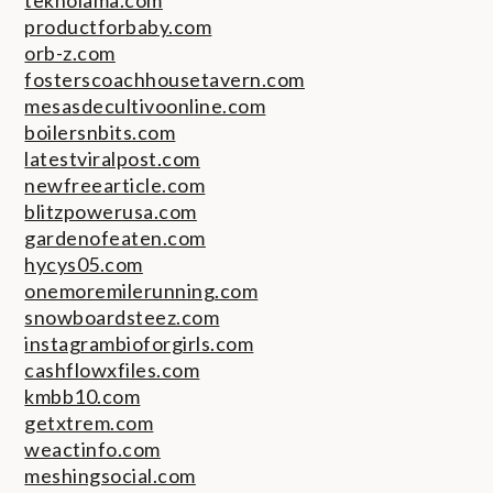
teknolama.com
productforbaby.com
orb-z.com
fosterscoachhousetavern.com
mesasdecultivoonline.com
boilersnbits.com
latestviralpost.com
newfreearticle.com
blitzpowerusa.com
gardenofeaten.com
hycys05.com
onemoremilerunning.com
snowboardsteez.com
instagrambioforgirls.com
cashflowxfiles.com
kmbb10.com
getxtrem.com
weactinfo.com
meshingsocial.com