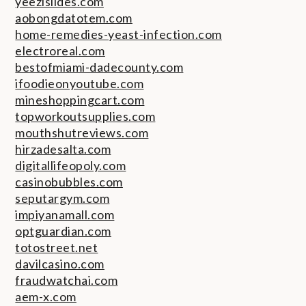
yeezislides.com
aobongdatotem.com
home-remedies-yeast-infection.com
electroreal.com
bestofmiami-dadecounty.com
ifoodieonyoutube.com
mineshoppingcart.com
topworkoutsupplies.com
mouthshutreviews.com
hirzadesalta.com
digitallifeopoly.com
casinobubbles.com
seputargym.com
impiyanamall.com
optguardian.com
totostreet.net
davilcasino.com
fraudwatchai.com
aem-x.com