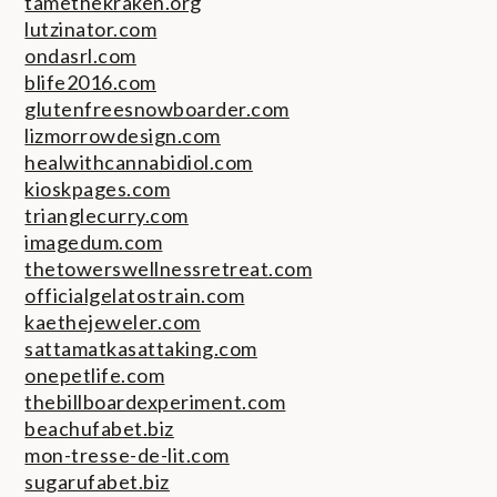
tamethekraken.org
lutzinator.com
ondasrl.com
blife2016.com
glutenfreesnowboarder.com
lizmorrowdesign.com
healwithcannabidiol.com
kioskpages.com
trianglecurry.com
imagedum.com
thetowerswellnessretreat.com
officialgelatostrain.com
kaethejeweler.com
sattamatkasattaking.com
onepetlife.com
thebillboardexperiment.com
beachufabet.biz
mon-tresse-de-lit.com
sugarufabet.biz