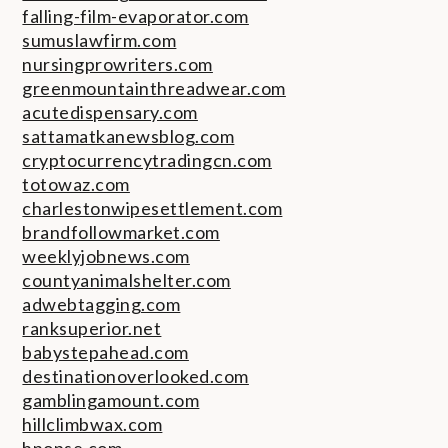
falling-film-evaporator.com
sumuslawfirm.com
nursingprowriters.com
greenmountainthreadwear.com
acutedispensary.com
sattamatkanewsblog.com
cryptocurrencytradingcn.com
totowaz.com
charlestonwipesettlement.com
brandfollowmarket.com
weeklyjobnews.com
countyanimalshelter.com
adwebtagging.com
ranksuperior.net
babystepahead.com
destinationoverlooked.com
gamblingamount.com
hillclimbwax.com