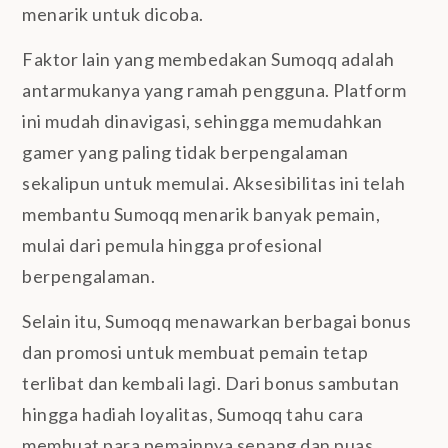
menarik untuk dicoba.
Faktor lain yang membedakan Sumoqq adalah
antarmukanya yang ramah pengguna. Platform
ini mudah dinavigasi, sehingga memudahkan
gamer yang paling tidak berpengalaman
sekalipun untuk memulai. Aksesibilitas ini telah
membantu Sumoqq menarik banyak pemain,
mulai dari pemula hingga profesional
berpengalaman.
Selain itu, Sumoqq menawarkan berbagai bonus
dan promosi untuk membuat pemain tetap
terlibat dan kembali lagi. Dari bonus sambutan
hingga hadiah loyalitas, Sumoqq tahu cara
membuat para pemainnya senang dan puas.