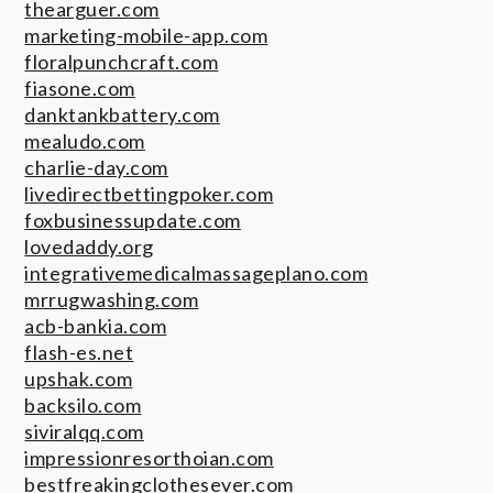
thearguer.com
marketing-mobile-app.com
floralpunchcraft.com
fiasone.com
danktankbattery.com
mealudo.com
charlie-day.com
livedirectbettingpoker.com
foxbusinessupdate.com
lovedaddy.org
integrativemedicalmassageplano.com
mrrugwashing.com
acb-bankia.com
flash-es.net
upshak.com
backsilo.com
siviralqq.com
impressionresorthoian.com
bestfreakingclothesever.com